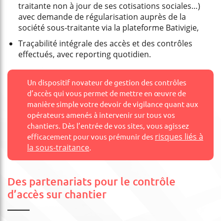
traitante non à jour de ses cotisations sociales…)
avec demande de régularisation auprès de la
société sous-traitante via la plateforme Bativigie,
Traçabilité intégrale des accès et des contrôles
effectués, avec reporting quotidien.
Un dispositif novateur de gestion des contrôles
d’accès qui vous permet de mettre en œuvre de
manière simple votre devoir de vigilance quant aux
opérateurs amenés à intervenir sur tous vos
chantiers. Dès l’entrée de vos sites, vous agissez
risques liés à
efficacement pour vous prémunir des
la sous-traitance
.
Des partenariats pour le contrôle
d’accès sur chantier